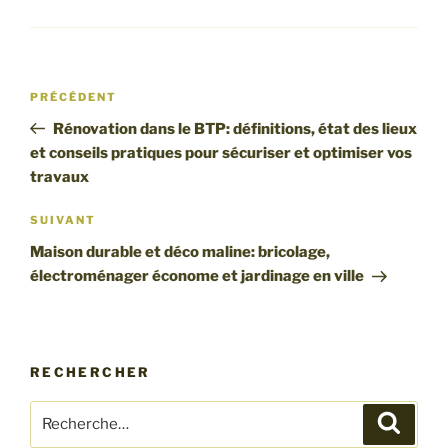
Navigation
Article
PRÉCÉDENT
de
précédent
Rénovation dans le BTP: définitions, état des lieux
l’article
et conseils pratiques pour sécuriser et optimiser vos
travaux
Article
SUIVANT
suivant
Maison durable et déco maline: bricolage,
électroménager économe et jardinage en ville
RECHERCHER
Recherche
Recher
pour