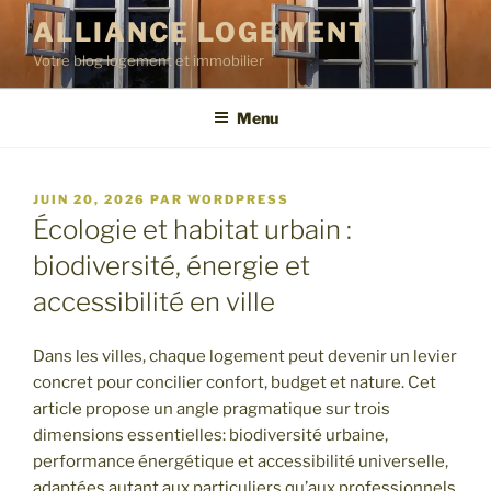
Aller
ALLIANCE LOGEMENT
au
Votre blog logement et immobilier
contenu
principal
Menu
PUBLIÉ
JUIN 20, 2026
PAR
WORDPRESS
LE
Écologie et habitat urbain :
biodiversité, énergie et
accessibilité en ville
Dans les villes, chaque logement peut devenir un levier
concret pour concilier confort, budget et nature. Cet
article propose un angle pragmatique sur trois
dimensions essentielles: biodiversité urbaine,
performance énergétique et accessibilité universelle,
adaptées autant aux particuliers qu’aux professionnels