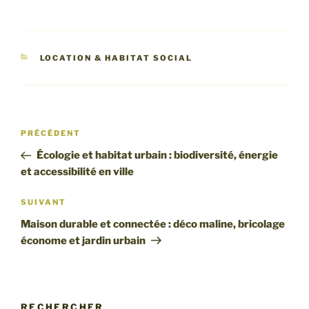
CATÉGORIES
LOCATION & HABITAT SOCIAL
Navigation
Article
PRÉCÉDENT
de
précédent
Écologie et habitat urbain : biodiversité, énergie
l’article
et accessibilité en ville
Article
SUIVANT
suivant
Maison durable et connectée : déco maline, bricolage
économe et jardin urbain
RECHERCHER