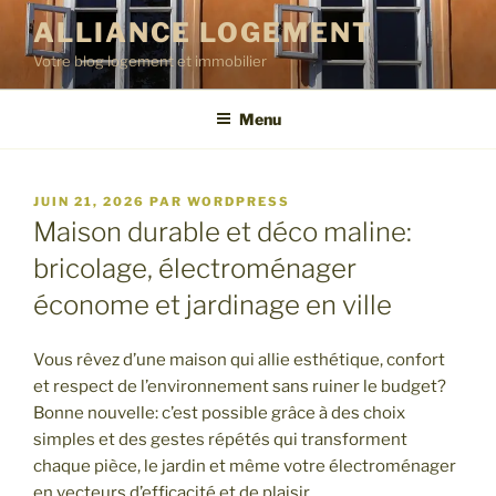
Aller
ALLIANCE LOGEMENT
au
Votre blog logement et immobilier
contenu
principal
Menu
PUBLIÉ
JUIN 21, 2026
PAR
WORDPRESS
LE
Maison durable et déco maline:
bricolage, électroménager
économe et jardinage en ville
Vous rêvez d’une maison qui allie esthétique, confort
et respect de l’environnement sans ruiner le budget?
Bonne nouvelle: c’est possible grâce à des choix
simples et des gestes répétés qui transforment
chaque pièce, le jardin et même votre électroménager
en vecteurs d’efficacité et de plaisir.