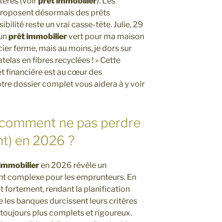
tères (voir
prêt immobilier
). Les
 proposent désormais des prêts
bilité reste un vrai casse-tête. Julie, 29
 un
prêt immobilier
vert pour ma maison
cier ferme, mais au moins, je dors sur
telas en fibres recyclées ! » Cette
t financière est au cœur des
tre dossier complet vous aidera à y voir
: comment ne pas perdre
ent) en 2026 ?
 immobilier
en 2026 révèle un
t complexe pour les emprunteurs. En
nt fortement, rendant la planification
e les banques durcissent leurs critères
 toujours plus complets et rigoureux.