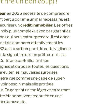
et rire un bon coup) !
eur
en 2026 nécessite de comprendre
ent perçu comme un mal nécessaire, est
sécuriser un
crédit immobilier
. Les offres
e choix plus complexe avec des garanties
ons qui peuvent surprendre. Il est donc
er et de comparer attentivement les
2 ans, a su tirer parti de cette vigilance
la signature de son prêt, ce qui lui a
ette anecdote illustre bien
 lignes et de poser toutes les questions,
r éviter les mauvaises surprises.
 être vue comme une cape de super-
avoir besoin, mais elle protège
. En gardant un ton léger et en restant
ette étape souvent redoutée en une
 peu amusante.