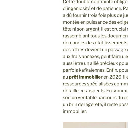
Cette double contrainte oblige
d’ingéniosité et de patience. P
a dû fournir trois fois plus de ju
montée en puissance des exige
tête ni son argent, il est crucia
rassemblant tous les documents
demandes des établissements fi
des offres devient un passage o
aux frais annexes, peut faire u
aussi être un allié précieux po
parfois kafkaïennes. Enfin, pour
au
prêt immobilier
en 2026, il
ressources spécialisées comme 
détaille ces aspects. En somme
soit un véritable parcours du c
un brin de légèreté, il reste po
immobilier.