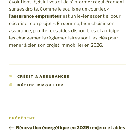
évolutions législatives et de s'informer régulièrement
sur ses droits. Comme le souligne un courtier, «
l’
assurance emprunteur
est un levier essentiel pour
sécuriser son projet ». En somme, bien choisir son
assurance, profiter des aides disponibles et anticiper
les changements réglementaires sont les clés pour
mener à bien son projet immobilier en 2026.
CATÉGORIES
CRÉDIT & ASSURANCES
ÉTIQUETTES
MÉTIER IMMOBILIER
Navigation
Article
PRÉCÉDENT
de
précédent
Rénovation énergétique en 2026 : enjeux et aides
l’article