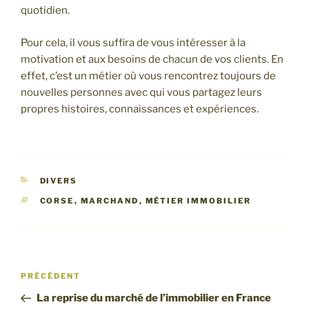
quotidien.
Pour cela, il vous suffira de vous intéresser à la
motivation et aux besoins de chacun de vos clients. En
effet, c’est un métier où vous rencontrez toujours de
nouvelles personnes avec qui vous partagez leurs
propres histoires, connaissances et expériences.
CATÉGORIES
DIVERS
ÉTIQUETTES
CORSE
,
MARCHAND
,
MÉTIER IMMOBILIER
Navigation
Article
PRÉCÉDENT
de
précédent
La reprise du marché de l’immobilier en France
l’article