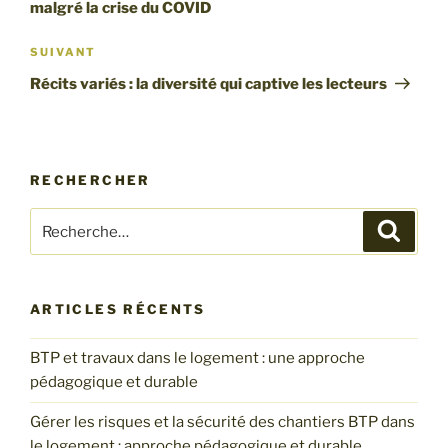
malgré la crise du COVID
Article
SUIVANT
suivant
Récits variés : la diversité qui captive les lecteurs
RECHERCHER
Recherche
Recher
pour
:
ARTICLES RÉCENTS
BTP et travaux dans le logement : une approche
pédagogique et durable
Gérer les risques et la sécurité des chantiers BTP dans
le logement : approche pédagogique et durable