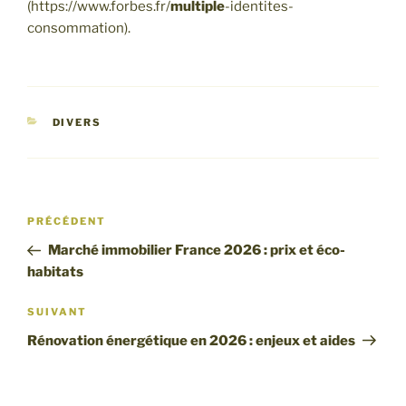
(https://www.forbes.fr/
multiple
-identites-
consommation).
CATÉGORIES
DIVERS
Navigation
Article
PRÉCÉDENT
de
précédent
Marché immobilier France 2026 : prix et éco-
l’article
habitats
Article
SUIVANT
suivant
Rénovation énergétique en 2026 : enjeux et aides