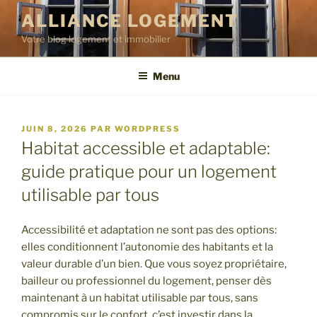
Aller
ALLIANCE LOGEMENT
au
Votre blog logement et immobilier
contenu
principal
Menu
PUBLIÉ
JUIN 8, 2026
PAR
WORDPRESS
LE
Habitat accessible et adaptable:
guide pratique pour un logement
utilisable par tous
Accessibilité et adaptation ne sont pas des options:
elles conditionnent l’autonomie des habitants et la
valeur durable d’un bien. Que vous soyez propriétaire,
bailleur ou professionnel du logement, penser dès
maintenant à un habitat utilisable par tous, sans
compromis sur le confort, c’est investir dans la