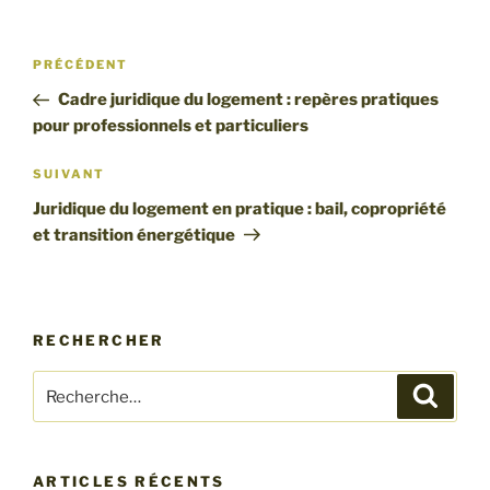
Navigation
Article
PRÉCÉDENT
de
précédent
Cadre juridique du logement : repères pratiques
l’article
pour professionnels et particuliers
Article
SUIVANT
suivant
Juridique du logement en pratique : bail, copropriété
et transition énergétique
RECHERCHER
Recherche
Recher
pour
:
ARTICLES RÉCENTS