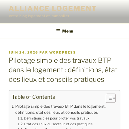
Aller
ALLIANCE LOGEMENT
au
Votre blog logement et immobilier
contenu
principal
Menu
PUBLIÉ
JUIN 24, 2026
PAR
WORDPRESS
LE
Pilotage simple des travaux BTP
dans le logement : définitions, état
des lieux et conseils pratiques
Table of Contents
Pilotage simple des travaux BTP dans le logement :
définitions, état des lieux et conseils pratiques
Définitions clés pour piloter vos travaux
État des lieux du secteur et des pratiques