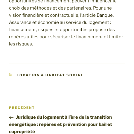
opportunités de financement peuvent influencer le
choix des méthodes et des partenaires. Pour une
vision financière et contractuelle, l’article
Banque,
Assurance et économie au service du logement :
financement, risques et opportunités
propose des
repères utiles pour sécuriser le financement et limiter
les risques.
CATÉGORIES
LOCATION & HABITAT SOCIAL
Navigation
Article
PRÉCÉDENT
de
précédent
Juridique du logement à l’ère de la transition
l’article
énergétique : repères et prévention pour bail et
copropriété