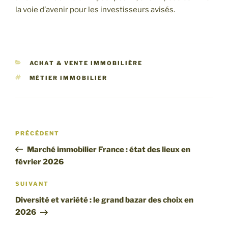
la voie d’avenir pour les investisseurs avisés.
CATÉGORIES
ACHAT & VENTE IMMOBILIÈRE
ÉTIQUETTES
MÉTIER IMMOBILIER
Navigation
Article
PRÉCÉDENT
de
précédent
Marché immobilier France : état des lieux en
l’article
février 2026
Article
SUIVANT
suivant
Diversité et variété : le grand bazar des choix en
2026