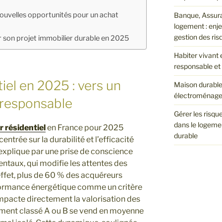
 nouvelles opportunités pour un achat
Banque, Assura
logement : enj
gestion des ris
r son projet immobilier durable en 2025
Habiter vivant 
responsable et 
iel en 2025 : vers un
Maison durable 
électroménager 
 responsable
Gérer les risqu
dans le logeme
r résidentiel
en France pour 2025
durable
ntrée sur la durabilité et l’efficacité
’explique par une prise de conscience
taux, qui modifie les attentes des
effet, plus de 60 % des acquéreurs
formance énergétique comme un critère
 impacte directement la valorisation des
ement classé A ou B se vend en moyenne