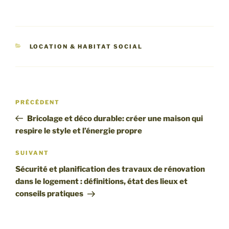
CATÉGORIES
LOCATION & HABITAT SOCIAL
Navigation
Article
PRÉCÉDENT
de
précédent
Bricolage et déco durable: créer une maison qui
l’article
respire le style et l’énergie propre
Article
SUIVANT
suivant
Sécurité et planification des travaux de rénovation
dans le logement : définitions, état des lieux et
conseils pratiques