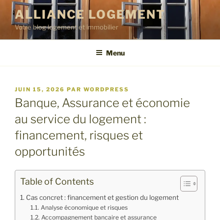
Aller
ALLIANCE LOGEMENT
au
Votre blog logement et immobilier
contenu
principal
Menu
PUBLIÉ
JUIN 15, 2026
PAR
WORDPRESS
LE
Banque, Assurance et économie
au service du logement :
financement, risques et
opportunités
Table of Contents
Cas concret : financement et gestion du logement
Analyse économique et risques
Accompagnement bancaire et assurance